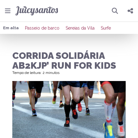
Pesquisar
Compartilhar
Em alta
Passeio de barco
Sereias da Vila
Surfe
Copiar o link
CORRIDA SOLIDÁRIA
Enviar por Whatsapp
AB2KJP’ RUN FOR KIDS
Publicar no Facebook
Tempo de leitura: 2 minutos
Publicar no X