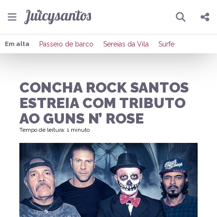
Pesquisar
Compartilhar
Em alta
Passeio de barco
Sereias da Vila
Surfe
Copiar o link
CONCHA ROCK SANTOS
Enviar por Whatsapp
ESTREIA COM TRIBUTO
Publicar no Facebook
AO GUNS N’ ROSE
Tempo de leitura: 1 minuto
Publicar no X