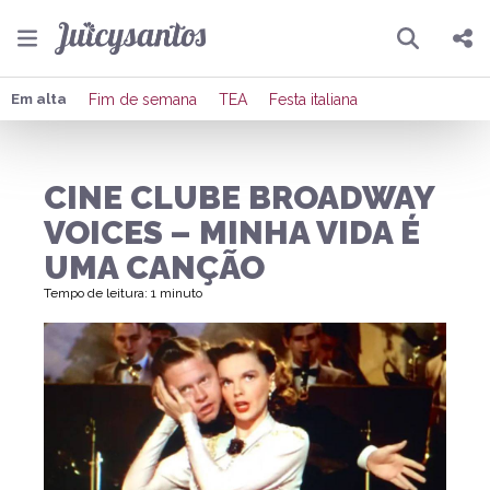
Pesquisar
Compartilhar
Em alta
Fim de semana
TEA
Festa italiana
Copiar o link
CINE CLUBE BROADWAY
Enviar por Whatsapp
VOICES – MINHA VIDA É
Publicar no Facebook
UMA CANÇÃO
Tempo de leitura: 1 minuto
Publicar no X