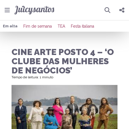
Pesquisar
Compartilhar
Em alta
Fim de semana
TEA
Festa italiana
Copiar o link
CINE ARTE POSTO 4 – ‘O
Enviar por Whatsapp
CLUBE DAS MULHERES
Publicar no Facebook
DE NEGÓCIOS’
Tempo de leitura: 1 minuto
Publicar no X