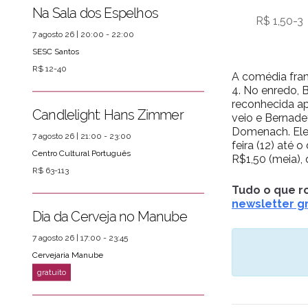
Na Sala dos Espelhos
R$ 1,50-3
7 agosto 26 | 20:00 - 22:00
SESC Santos
R$ 12-40
A comédia fran
4. No enredo, 
reconhecida ap
ver mais
PRÓXIMOS EVENTOS
Candlelight: Hans Zimmer
veio e Bernade
Domenach. Elen
7 agosto 26 | 21:00 - 23:00
feira (12) até o
Centro Cultural Português
R$1,50 (meia),
R$ 63-113
Tudo o que ro
newsletter gr
Dia da Cerveja no Manube
7 agosto 26 | 17:00 - 23:45
Cervejaria Manube