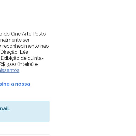
o do Cine Arte Posto
inalmente ser
do reconhecimento não
 Direção: Léa
Exibição de quinta-
$ 3,00 (inteira) e
issantos
.
sine a nossa
ail.