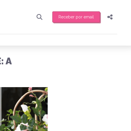
Receber por email
Pesquisar
Compartilhar
ber toda sexta-feira de manhã o resumo
.
Copiar o link
: A
Enviar por Whatsapp
Publicar no Facebook
receber novidades
Publicar no X