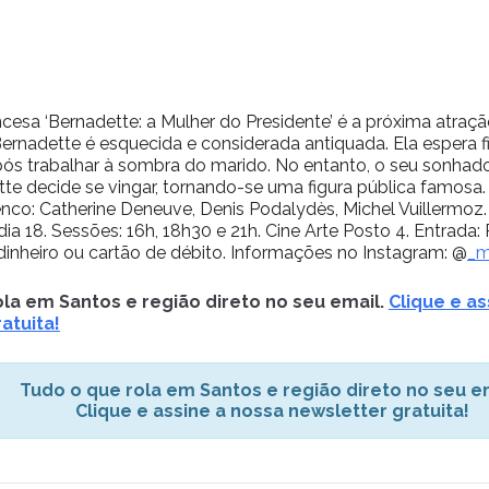
cesa ‘Bernadette: a Mulher do Presidente’ é a próxima atraçã
Bernadette é esquecida e considerada antiquada. Ela espera f
ós trabalhar à sombra do marido. No entanto, o seu sonha
tte decide se vingar, tornando-se uma figura pública famosa.
co: Catherine Deneuve, Denis Podalydès, Michel Vuillermoz. 
 dia 18. Sessões: 16h, 18h30 e 21h. Cine Arte Posto 4. Entrada: R
 dinheiro ou cartão de débito. Informações no Instagram: @
_m
la em Santos e região direto no seu email.
Clique e as
atuita!
Tudo o que rola em Santos e região direto no seu em
Clique e assine a nossa newsletter gratuita!