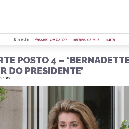
Preencha seus dados para rece
Em alta
Passeio de barco
Sereias da Vila
Surfe
de eventos e notícias da região
RTE POSTO 4 – ‘BERNADETTE
R DO PRESIDENTE’
Quero 
 minuto