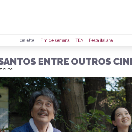
Preencha seus dados para rece
Em alta
Fim de semana
TEA
Festa italiana
de eventos e notícias da região
 SANTOS ENTRE OUTROS CI
 minutos
Quero 