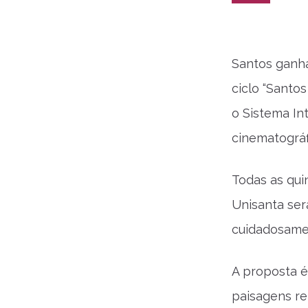
Santos ganha
ciclo “Santo
o Sistema In
cinematográfi
Todas as qui
Unisanta ser
cuidadosamen
A proposta é
paisagens re