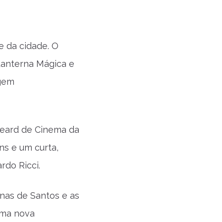
 da cidade. O
Lanterna Mágica e
agem
egeard de Cinema da
ns e um curta,
rdo Ricci.
anas de Santos e as
uma nova