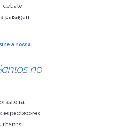
m debate,
 à paisagem
sine a nossa
Santos no
rasileira,
os espectadores
 urbanos.