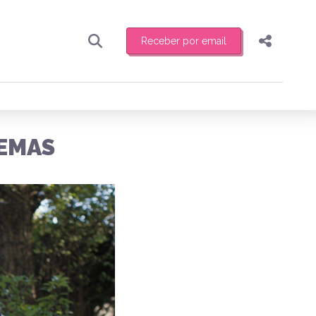
Receber por email
Pesquisar
Compartilhar
ber toda sexta-feira de manhã o resumo
.
Copiar o link
NEMAS
Enviar por Whatsapp
Publicar no Facebook
receber novidades
Publicar no X