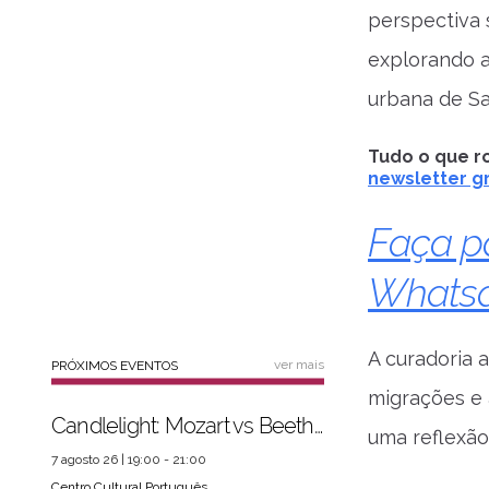
perspectiva 
explorando a
urbana de Sa
Tudo o que ro
newsletter gr
Faça p
Whats
A curadoria 
ver mais
PRÓXIMOS EVENTOS
migrações e 
Candlelight: Mozart vs Beethoven
uma reflexão
7 agosto 26 | 19:00 - 21:00
Centro Cultural Português