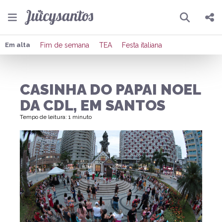
Pesquisar
Compartilhar
Em alta
Fim de semana
TEA
Festa italiana
Copiar o link
CASINHA DO PAPAI NOEL
Enviar por Whatsapp
DA CDL, EM SANTOS
Publicar no Facebook
Tempo de leitura: 1 minuto
Publicar no X