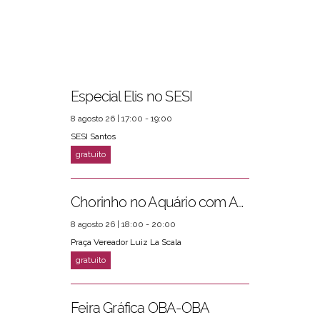
Especial Elis no SESI
8 agosto 26 | 17:00 - 19:00
PRÓXIMOS EVENTOS
ver mais
SESI Santos
Chorinho no Aquário com Amigos da Música e Mari Torres
8 agosto 26 | 18:00 - 20:00
Praça Vereador Luiz La Scala
Feira Gráfica OBA-OBA