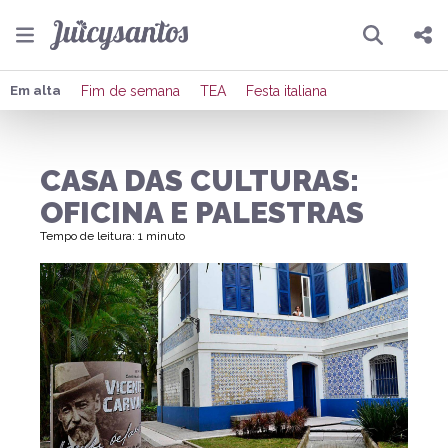
Pesquisar
Compartilhar
Em alta
Fim de semana
TEA
Festa italiana
Copiar o link
CASA DAS CULTURAS:
Enviar por Whatsapp
OFICINA E PALESTRAS
Publicar no Facebook
Tempo de leitura: 1 minuto
Publicar no X