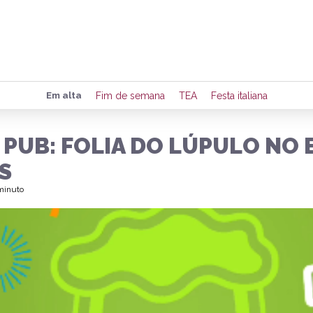
Preencha seus dados para rece
Em alta
Fim de semana
TEA
Festa italiana
de eventos e notícias da região
 PUB: FOLIA DO LÚPULO NO
S
Quero 
 minuto