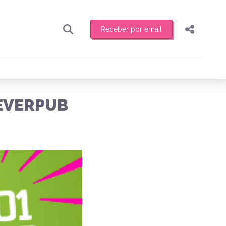
Receber por email
Pesquisar
Compartilhar
ber toda sexta-feira de manhã o resumo
.
Copiar o link
 EVERPUB
Enviar por Whatsapp
Publicar no Facebook
receber novidades
Publicar no X