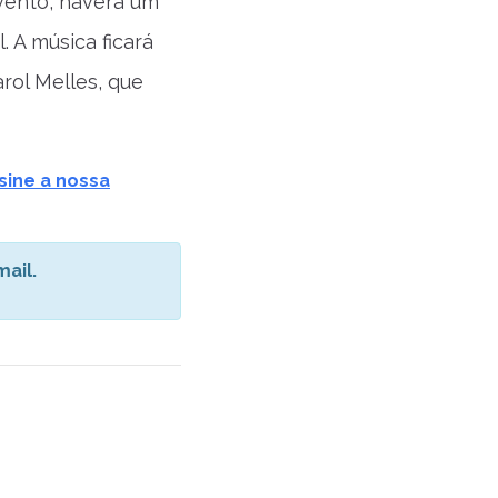
vento, haverá um
 A música ficará
rol Melles, que
sine a nossa
ail.