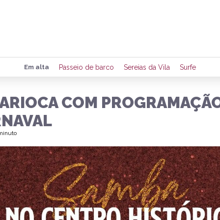
Preencha seus dados para rece
Em alta
Passeio de barco
Sereias da Vila
Surfe
de eventos e notícias da região
CARIOCA COM PROGRAMAÇÃO
RNAVAL
Quero 
 minuto