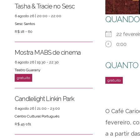
Tasha & Tracie no Sesc
6 agosto 26 | 20:00 - 22:00
QUANDO
Sesc Santos
R$ 18 - 60
22 feverei
0:00
Mostra MABS de cinema
6 agosto 26 | 19:30 - 22:30
QUANTO
Teatro Guarany
Candlelight Linkin Park
6 agosto 26 | 21:00 - 23:00
O Café Cario
Centro Cultural Português
ver mais
PRÓXIMOS EVENTOS
fevereiro, c
R$ 45-161
a a partir da