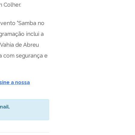
 Colher.
o evento “Samba no
gramação inclui a
 Vahia de Abreu
ra com segurança e
sine a nossa
ail.