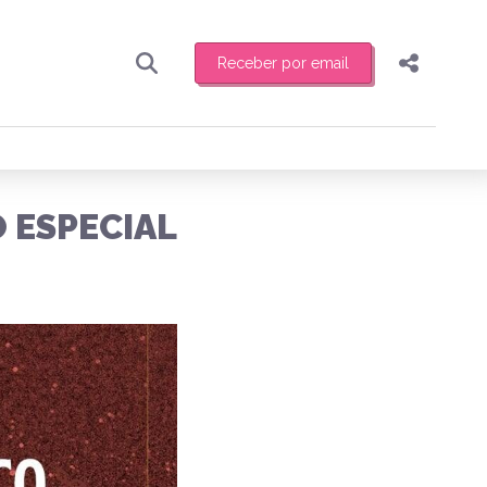
Receber por email
Pesquisar
Compartilhar
ber toda sexta-feira de manhã o resumo
.
Copiar o link
 ESPECIAL
Enviar por Whatsapp
Publicar no Facebook
receber novidades
Publicar no X