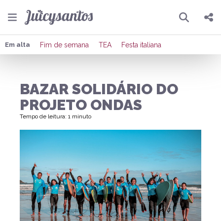
Pesquisar
Compartilhar
Em alta
Fim de semana
TEA
Festa italiana
Copiar o link
BAZAR SOLIDÁRIO DO
Enviar por Whatsapp
PROJETO ONDAS
Publicar no Facebook
Tempo de leitura: 1 minuto
Publicar no X