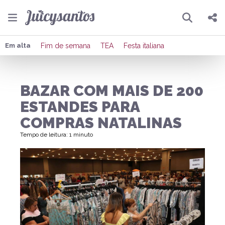
Pesquisar
Compartilhar
Em alta
Fim de semana
TEA
Festa italiana
Copiar o link
BAZAR COM MAIS DE 200
Enviar por Whatsapp
ESTANDES PARA
Publicar no Facebook
COMPRAS NATALINAS
Tempo de leitura: 1 minuto
Publicar no X