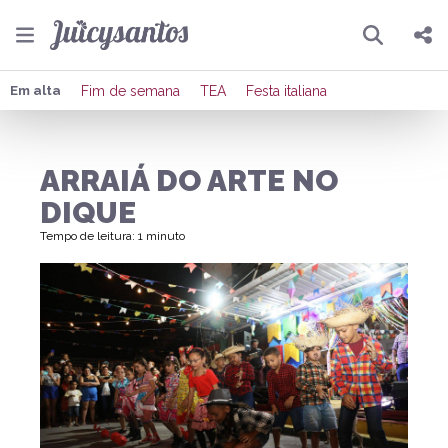
Pesquisar
Compartilhar
Em alta
Fim de semana
TEA
Festa italiana
Copiar o link
ARRAIÁ DO ARTE NO
Enviar por Whatsapp
DIQUE
Publicar no Facebook
Tempo de leitura: 1 minuto
Publicar no X