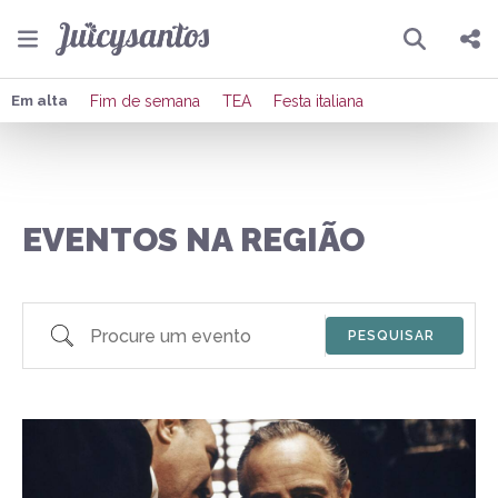
Pesquisar
Compartilhar
Em alta
Fim de semana
TEA
Festa italiana
Copiar o link
Enviar por Whatsapp
EVENTOS NA REGIÃO
Publicar no Facebook
Publicar no X
Procure um evento