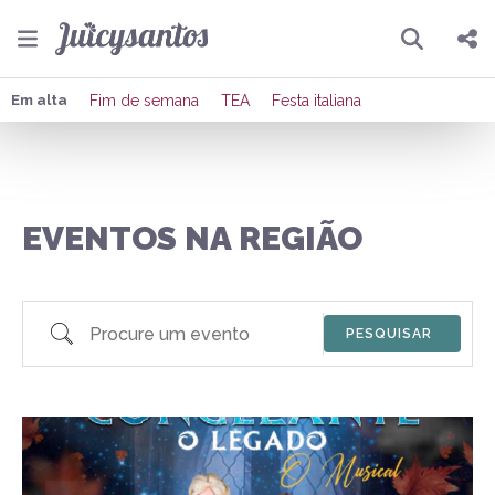
Pesquisar
Compartilhar
Em alta
Fim de semana
TEA
Festa italiana
Copiar o link
Enviar por Whatsapp
EVENTOS NA REGIÃO
Publicar no Facebook
Publicar no X
Procure um evento