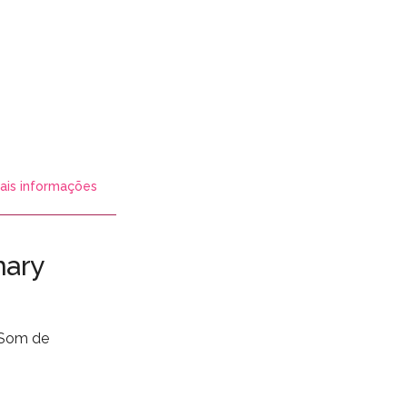
ais informações
mary
 Som de