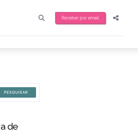
Receber por email
Pesquisar
Compartilhar
ber toda sexta-feira de manhã o resumo
.
Copiar o link
Enviar por Whatsapp
Publicar no Facebook
receber novidades
Publicar no X
a de