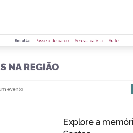
Preencha seus dados para rece
Em alta
Passeio de barco
Sereias da Vila
Surfe
de eventos e notícias da região
S NA REGIÃO
Quero 
nto
Explore a memóri