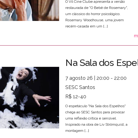
O Vil Cine Clube apresenta a versão
restaurada de "O Bebê de Rosemary",
um clássico do horror psicológico.
Rosemary Woodhouse, uma jovem
recém-casada em um [...]
m
Na Sala dos Espe
7 agosto 26 | 20:00 - 22:00
SESC Santos
R$ 12-40
O espetáculo "Na Sala dos Espelhos"
chega ao SESC Santos para provocar
uma reflexão crítica e sensível.
Inspirado na obra de Liv Strömquist, a
montagem [...]