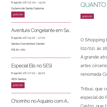
8 agosto 26 | 10:00 - 13:00
QUANTO
Outeiro de Santa Catarina
Aventura Congelante em Santos
8 agosto 26 | 15:00 - 17:00
O Shopping P
Santos Convention Center
(02/01), às 
R$ 60-160
A grande atr
Especial Elis no SESI
artes circen
ver mais
PRÓXIMOS EVENTOS
8 agosto 26 | 17:00 - 19:00
renomada Ci
SESI Santos
Tribus, que 
especial do P
Chorinho no Aquário com Amigos da Música e Mari Torres
Castro, que 