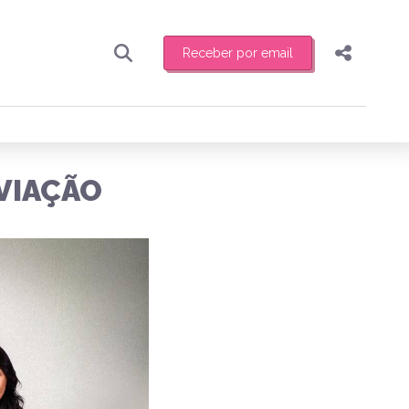
Receber por email
Pesquisar
Compartilhar
ber toda sexta-feira de manhã o resumo
.
Copiar o link
AVIAÇÃO
Enviar por Whatsapp
Publicar no Facebook
receber novidades
Publicar no X