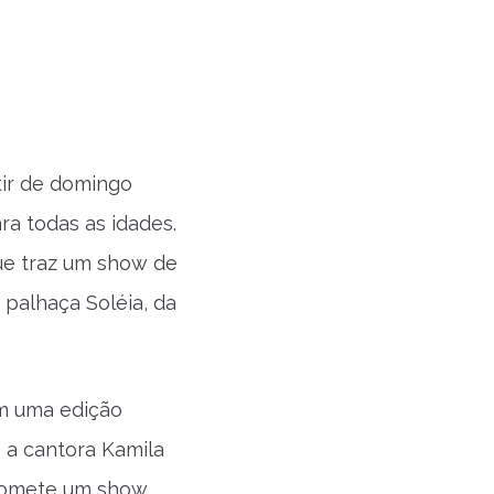
tir de domingo
ra todas as idades.
que traz um show de
 palhaça Soléia, da
om uma edição
m a cantora Kamila
 promete um show