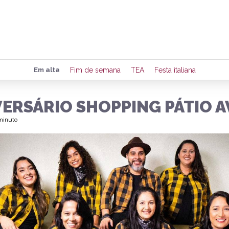
Preencha seus dados para rece
Em alta
Fim de semana
TEA
Festa italiana
de eventos e notícias da região
VERSÁRIO SHOPPING PÁTIO 
 minuto
Quero 