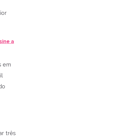
ior
sine a
as em
l
do
r três