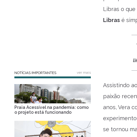
Libras o que
Libras
é simp
l
ver mais
NOTÍCIAS IMPORTANTES
Assistindo ao
paixão recen
anos, Vera c
Praia Acessível na pandemia: como
o projeto está funcionando
experimentou
se tornou ma