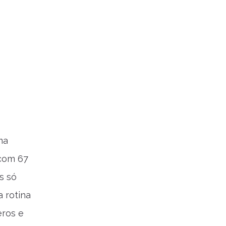
ma
 com 67
s só
 rotina
eros e