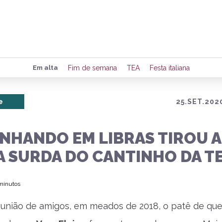
Preencha seus dados para rece
Em alta
Fim de semana
TEA
Festa italiana
de eventos e notícias da região
e
25.SET.202
Quero 
INHANDO EM LIBRAS TIROU A
A SURDA DO CANTINHO DA T
 minutos
união de amigos, em meados de 2018, o patê de que