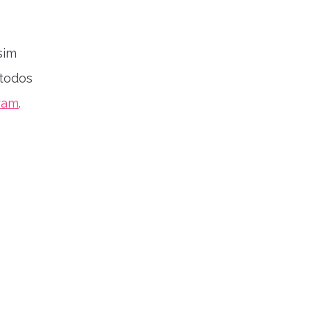
sim
 todos
ram
.