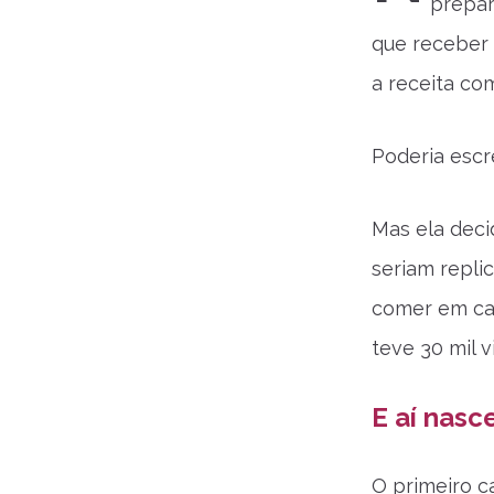
prepa
que receber 
a receita com
Poderia escr
Mas ela deci
seriam repli
comer em cas
teve 30 mil 
E aí nasc
O primeiro ca