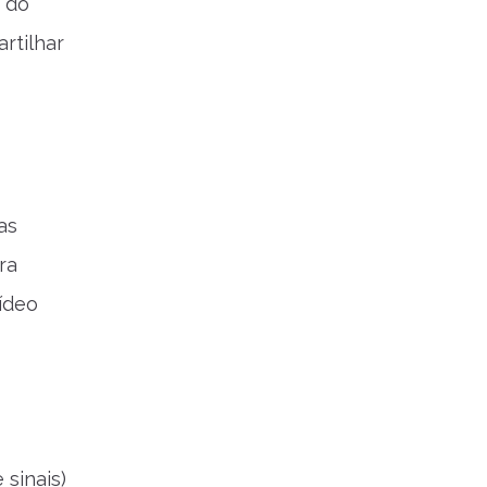
 do
rtilhar
as
ra
vídeo
 sinais)