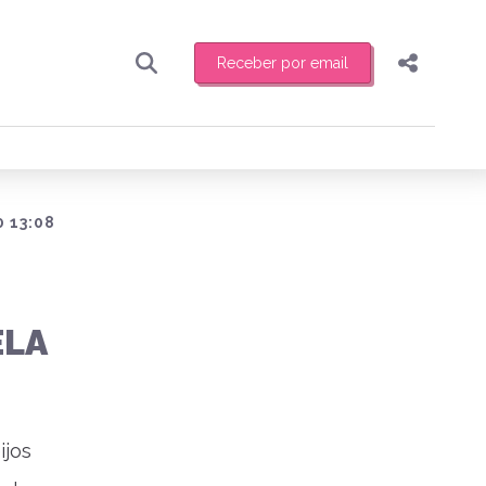
Receber por email
Pesquisar
Compartilhar
ber toda sexta-feira de manhã o resumo
.
Copiar o link
Enviar por Whatsapp
0 13:08
Publicar no Facebook
receber novidades
Publicar no X
ELA
ijos