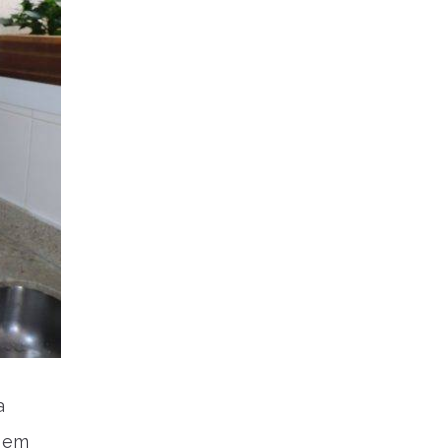
a
o em