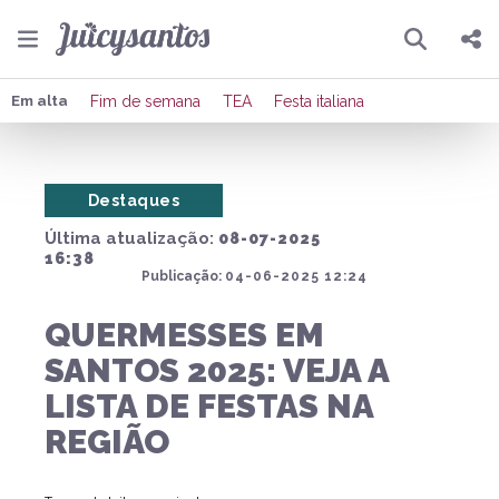
Pesquisar
Compartilhar
Em alta
Fim de semana
TEA
Festa italiana
Copiar o link
Destaques
Enviar por Whatsapp
Última atualização:
08-07-2025
Publicar no Facebook
16:38
Publicação:
04-06-2025 12:24
Publicar no X
QUERMESSES EM
SANTOS 2025: VEJA A
LISTA DE FESTAS NA
REGIÃO