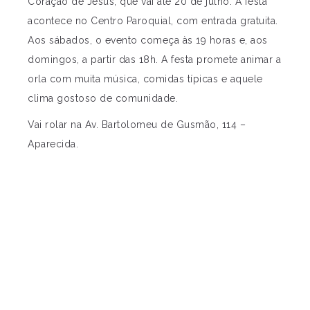
Coração de Jesus, que vai até 20 de julho. A festa
acontece no Centro Paroquial, com entrada gratuita.
Aos sábados, o evento começa às 19 horas e, aos
domingos, a partir das 18h. A festa promete animar a
orla com muita música, comidas típicas e aquele
clima gostoso de comunidade.
Vai rolar na Av. Bartolomeu de Gusmão, 114 –
Aparecida.