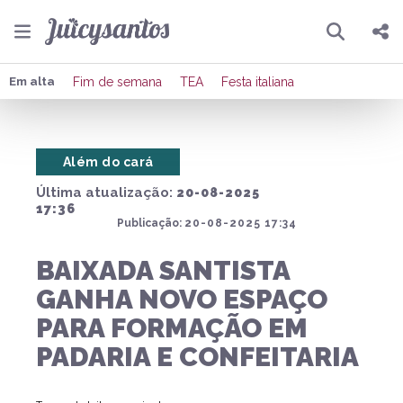
Pesquisar
Compartilhar
Em alta
Fim de semana
TEA
Festa italiana
Copiar o link
Além do cará
Enviar por Whatsapp
Última atualização:
20-08-2025
Publicar no Facebook
17:36
Publicação:
20-08-2025 17:34
Publicar no X
BAIXADA SANTISTA
GANHA NOVO ESPAÇO
PARA FORMAÇÃO EM
PADARIA E CONFEITARIA