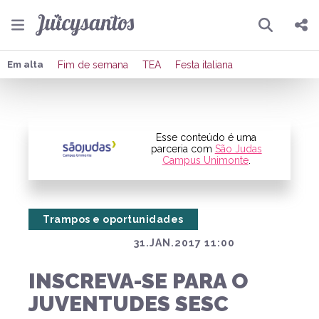
Pesquisar
Compartilhar
Em alta
Fim de semana
TEA
Festa italiana
Copiar o link
Enviar por Whatsapp
Esse conteúdo é uma
parceria com
São Judas
Campus Unimonte
.
Publicar no Facebook
Publicar no X
Trampos e oportunidades
31.JAN.2017 11:00
INSCREVA-SE PARA O
JUVENTUDES SESC