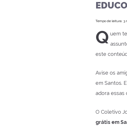
EDUCO
Tempo de leitura: 3
Q
uem te
assunt
este conteúd
Avise os ami
em Santos. E
adora essas 
O Coletivo J
grátis em S