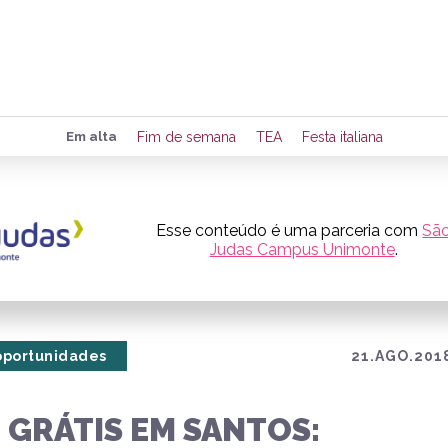
Preencha seus dados para rece
Em alta
Fim de semana
TEA
Festa italiana
de eventos e notícias da região
Esse conteúdo é uma parceria com
Sã
Judas Campus Unimonte
.
Quero 
oportunidades
21.AGO.2018
 GRÁTIS EM SANTOS: