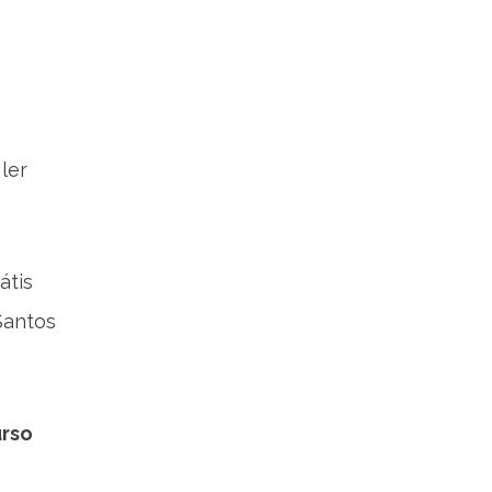
ler
átis
Santos
rso