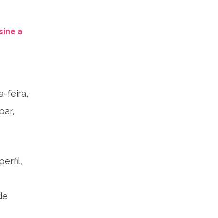
sine a
-feira,
par,
erfil,
de