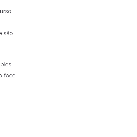
curso
ue são
ípios
o foco