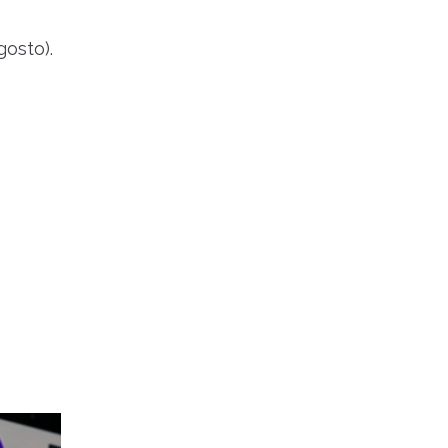
osto).