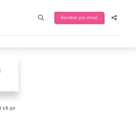
Receber por email
Pesquisar
Compartilhar
ber toda sexta-feira de manhã o resumo
.
Copiar o link
Enviar por Whatsapp
o
Publicar no Facebook
receber novidades
Publicar no X
 16:50