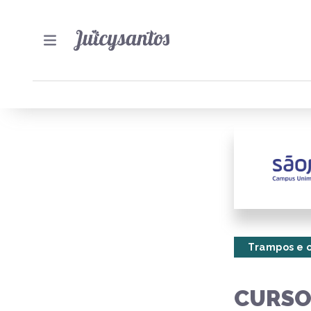
Trampos e 
CURSO