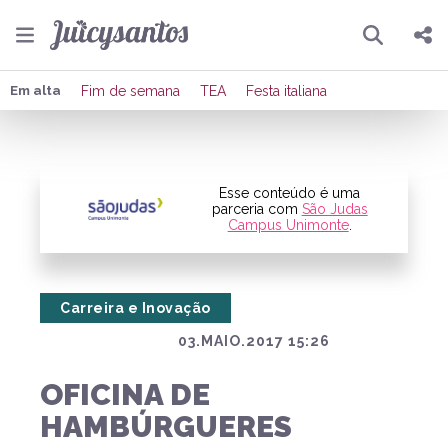
Pesquisar
Compartilhar
Em alta
Fim de semana
TEA
Festa italiana
Copiar o link
Enviar por Whatsapp
Esse conteúdo é uma
parceria com
São Judas
Campus Unimonte
.
Publicar no Facebook
Publicar no X
Carreira e Inovação
03.MAIO.2017 15:26
OFICINA DE
HAMBÚRGUERES