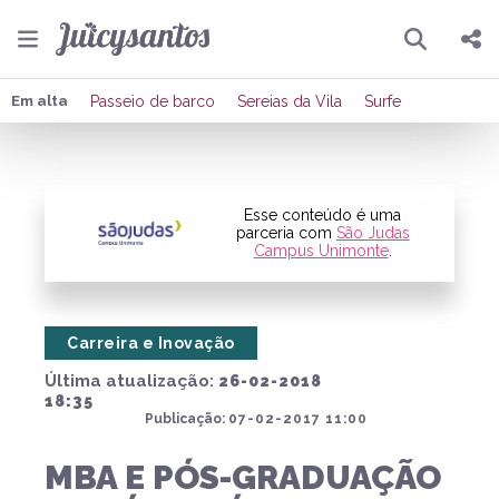
Pesquisar
Compartilhar
Em alta
Passeio de barco
Sereias da Vila
Surfe
Copiar o link
Enviar por Whatsapp
Esse conteúdo é uma
parceria com
São Judas
Campus Unimonte
.
Publicar no Facebook
Publicar no X
Carreira e Inovação
Última atualização:
26-02-2018
18:35
Publicação:
07-02-2017 11:00
MBA E PÓS-GRADUAÇÃO