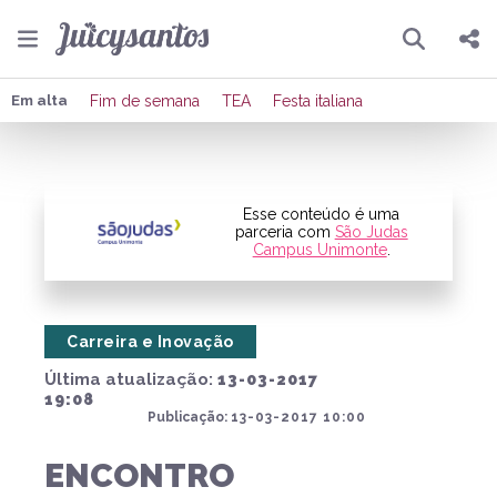
Pesquisar
Compartilhar
Em alta
Fim de semana
TEA
Festa italiana
Copiar o link
Enviar por Whatsapp
Esse conteúdo é uma
parceria com
São Judas
Campus Unimonte
.
Publicar no Facebook
Publicar no X
Carreira e Inovação
Última atualização:
13-03-2017
19:08
Publicação:
13-03-2017 10:00
ENCONTRO