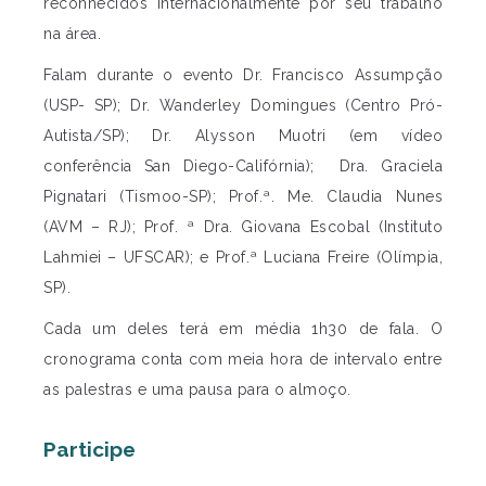
reconhecidos internacionalmente por seu trabalho
na área.
Falam durante o evento Dr. Francisco Assumpção
(USP- SP); Dr. Wanderley Domingues (Centro Pró-
Autista/SP); Dr. Alysson Muotri (em vídeo
conferência San Diego-Califórnia); Dra. Graciela
Pignatari (Tismoo-SP); Prof.ª. Me. Claudia Nunes
(AVM – RJ); Prof. ª Dra. Giovana Escobal (Instituto
Lahmiei – UFSCAR); e Prof.ª Luciana Freire (Olímpia,
SP).
Cada um deles terá em média 1h30 de fala. O
cronograma conta com meia hora de intervalo entre
as palestras e uma pausa para o almoço.
Participe