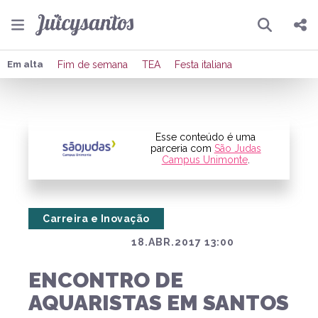
Pesquisar
Compartilhar
Em alta
Fim de semana
TEA
Festa italiana
Copiar o link
Enviar por Whatsapp
Esse conteúdo é uma
parceria com
São Judas
Campus Unimonte
.
Publicar no Facebook
Publicar no X
Carreira e Inovação
18.ABR.2017 13:00
ENCONTRO DE
AQUARISTAS EM SANTOS