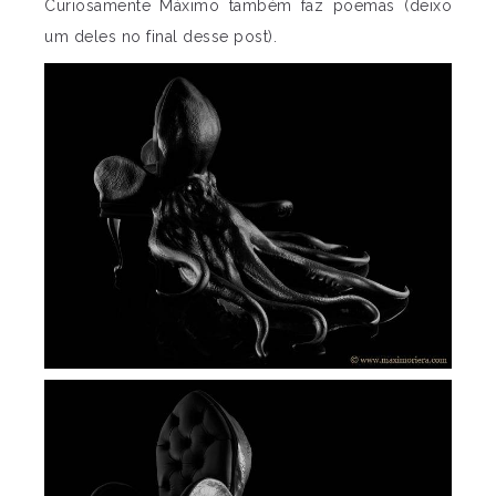
Curiosamente Máximo também faz poemas (deixo
um deles no final desse post).