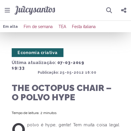
Pesquisar
Compartilhar
Em alta
Fim de semana
TEA
Festa italiana
Copiar o link
Economia criativa
Enviar por Whatsapp
Última atualização:
07-03-2019
Publicar no Facebook
19:33
Publicação:
25-05-2012 16:00
Publicar no X
THE OCTOPUS CHAIR –
O POLVO HYPE
Tempo de leitura: 2 minutos
O
polvo é hype, gente! Tem muita coisa legal