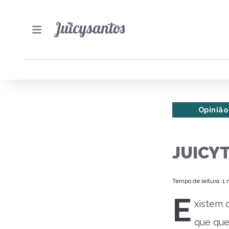
Opinião
JUICYT
Tempo de leitura: 1
E
xistem 
que que