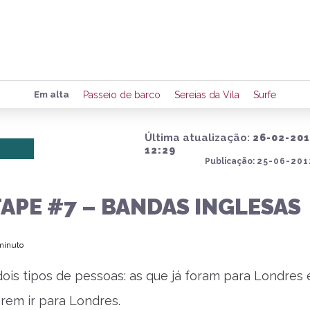
Preencha seus dados para rece
Em alta
Passeio de barco
Sereias da Vila
Surfe
de eventos e notícias da região
Última atualização:
26-02-20
12:29
Publicação:
25-06-201
Quero 
APE #7 – BANDAS INGLESAS
 minuto
dois tipos de pessoas: as que já foram para Londres 
rem ir para Londres.