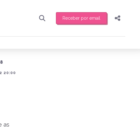
Receber por email
Pesquisar
Compartilhar
ber toda sexta-feira de manhã o resumo
.
Copiar o link
18
Enviar por Whatsapp
2 20:00
Publicar no Facebook
receber novidades
Publicar no X
e as