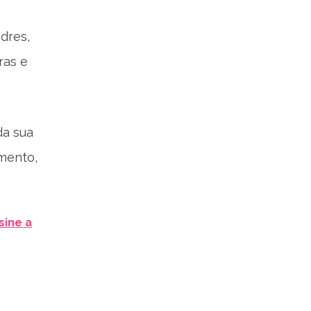
dres,
ras e
da sua
mento,
sine a