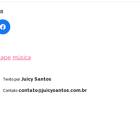
AR
ytape
música
Juicy Santos
Texto por
contato@juicysantos.com.br
Contato