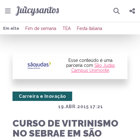
Pesquisar
Compartilhar
Em alta
Fim de semana
TEA
Festa italiana
Copiar o link
Enviar por Whatsapp
Esse conteúdo é uma
parceria com
São Judas
Campus Unimonte
.
Publicar no Facebook
Publicar no X
Carreira e Inovação
19.ABR.2015 17:21
CURSO DE VITRINISMO
NO SEBRAE EM SÃO